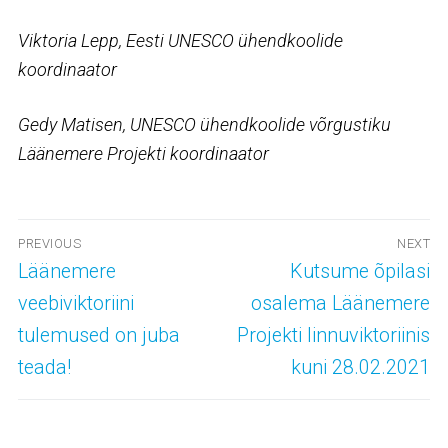
Viktoria Lepp, Eesti UNESCO ühendkoolide
koordinaator
Gedy Matisen, UNESCO ühendkoolide võrgustiku
Läänemere Projekti koordinaator
Navigeerimine
PREVIOUS
NEXT
Previous
Next
Läänemere
Kutsume õpilasi
post:
post:
veebiviktoriini
osalema Läänemere
tulemused on juba
Projekti linnuviktoriinis
teada!
kuni 28.02.2021