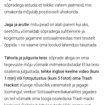
sõpradega astuda, et tekiks vähem jäätmeid, mis
omakorda mõjutab positiivselt ühiskonda.
Jaga ja arutle:
mitu pead on alati parem kui üks,
seetõttu võimaldab sõpradega suhtlemine ja
kogemuste jagamine sotsiaalmeedias meil teistelt
õppida – nii saame oma loodud lahendusi täiustada.
Tähista ja julgusta teisi:
sõprade abiga on oma
tegevuste mõju võimalik mitmekordistada! Et ka teisi
osalema julgustada,
tehke inglise keelne video (kuni
1 min) või fotojutustus (kuni 5 fotot) oma Trash
Hackist
. Küsige nõusolek vanematelt ja jagage
loomingut veebis! Sotsiaalmeediakanalites jagades
on teil võimalik oma tööga osaleda ka Trash Hacki