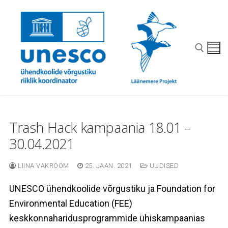
Skip
to
content
Search for:
Trash Hack kampaania 18.01 –
30.04.2021
LIINA VAKRÖÖM
25. JAAN. 2021
UUDISED
UNESCO ühendkoolide võrgustiku ja Foundation for
Environmental Education (FEE)
keskkonnaharidusprogrammide ühiskampaanias