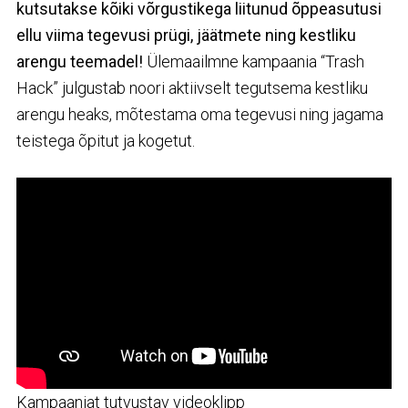
kutsutakse kõiki võrgustikega liitunud õppeasutusi
ellu viima tegevusi prügi, jäätmete ning kestliku
arengu teemadel!
Ülemaailmne kampaania “Trash
Hack” julgustab noori aktiivselt tegutsema kestliku
arengu heaks, mõtestama oma tegevusi ning jagama
teistega õpitut ja kogetut.
Kampaaniat tutvustav videoklipp