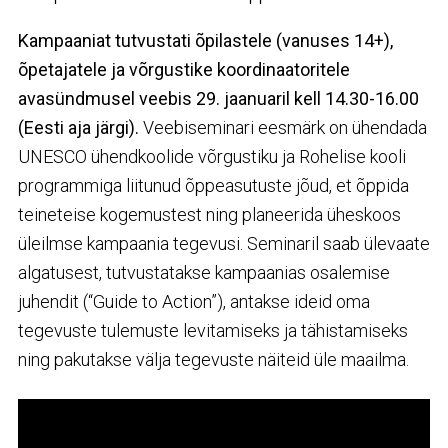
Kampaaniat tutvustati õpilastele (vanuses 14+),
õpetajatele ja võrgustike koordinaatoritele
avasündmusel veebis 29. jaanuaril kell 14.30-16.00
(Eesti aja järgi).
Veebiseminari eesmärk on ühendada
UNESCO ühendkoolide võrgustiku ja Rohelise kooli
programmiga liitunud õppeasutuste jõud, et õppida
teineteise kogemustest ning planeerida üheskoos
üleilmse kampaania tegevusi. Seminaril saab ülevaate
algatusest, tutvustatakse kampaanias osalemise
juhendit (“Guide to Action”), antakse ideid oma
tegevuste tulemuste levitamiseks ja tähistamiseks
ning pakutakse välja tegevuste näiteid üle maailma.